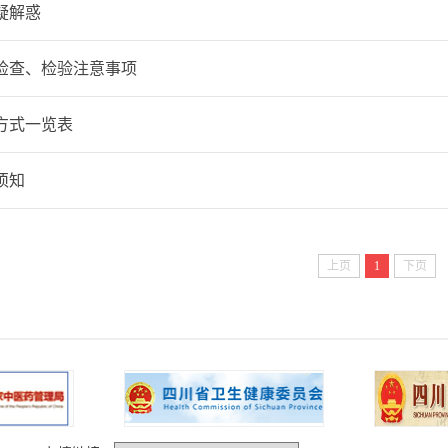
疑解惑
检查、检验注意事项
方式一览表
须知
上页
1
下页