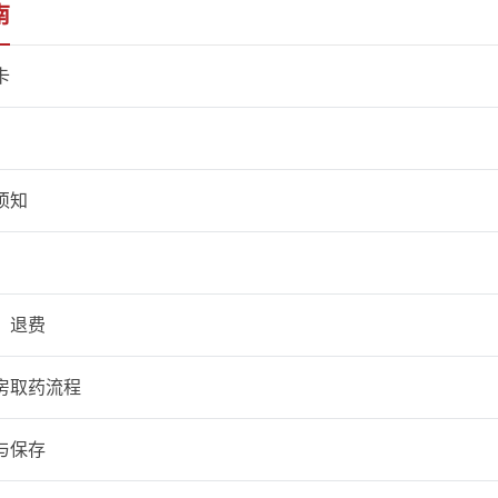
南
卡
须知
、退费
房取药流程
与保存