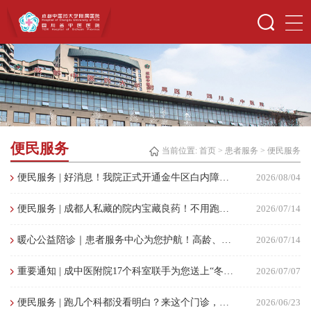
便民服务
当前位置:
首页
>
患者服务
>
便民服务
便民服务 | 好消息！我院正式开通金牛区白内障手术补贴医院直报服务！
2026/08/04
便民服务 | 成都人私藏的院内宝藏良药！不用跑医院，线上直接开、配送到家
2026/07/14
暖心公益陪诊｜患者服务中心为您护航！高龄、残障群众入出院全程免费陪伴
2026/07/14
重要通知 | 成中医附院17个科室联手为您送上“冬病夏治”的三伏贴，快来收藏本攻略吧！
2026/07/07
便民服务 | 跑几个科都没看明白？来这个门诊，一次挂号多位专家一起帮你看！
2026/06/23