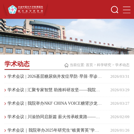
学术动态
当前位置:
首页
>
科学研究
>
学术动态
学术会议 | 2026基层糖尿病并发症早防·早筛·早诊行动在蓉启动 筑牢慢病防控基层防线
2026/03/31
学术会议 | 汇聚专家智慧 助推科研攻坚——我院召开国家科技重大专项及国家重点研发计划项目专家咨询会
2026/03/29
学术会议 | 我院举办NKF CHINA VOICE糖肾沙龙学术会议 点击蓝字 关注我们
2026/03/27
学术会议 | 川渝协同启新篇 薪火传承岐黄路——川渝中医药高质量发展暨吴棹仙学术思想交流研讨会成功举办
2026/02/09
学术会议｜我院举办2025年研究生“岐黄菁英”学术论坛决赛
2026/01/26