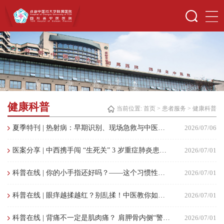
健康科普
当前位置:
首页
>
患者服务
>
健康科普
夏季特刊 | 热射病：早期识别、现场急救与中医辨证防治
2026/07/06
医案分享 | 中西携手闯 “生死关” 3 岁重症肺炎患儿重获安康
2026/07/01
科普在线 | 你的小手指还好吗？——这个习惯性动作，正在悄悄“毁”了你的手
2026/07/01
科普在线 | 眼痒越揉越红？别乱揉！中医教你如何缓解
2026/07/01
科普在线 | 背痛不一定是肌肉痛？ 肩胛骨内侧“警讯”的深度解析
2026/07/01