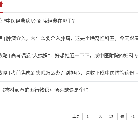
普
官|“中医经典病房”到底经典在哪里？
官 | 肿瘤介入，为什么要介入肿瘤，这是个啥奇怪科室，今天跟着美
攻略 | 高考偶遇“大姨妈”，好想推迟一下下，成中医附院的妇科
略 | 考前焦虑到失眠怎么办？别担心，请收下成中医附院这份“考
 |《杏林顽童的五行物语》汤头歌诀是个啥
...
上页
1
38
39
40
41