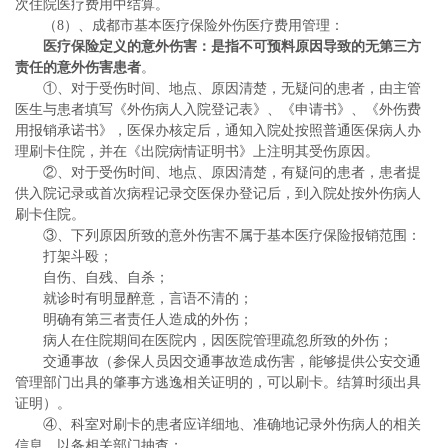
次住院医疗费用中结算。
（8）、成都市基本医疗保险外伤医疗费用管理：
医疗保险定义的意外伤害：是指不可预料原因导致的无第三方
责任的意外伤害患者
。
①、对于受伤时间、地点、原因清楚，无疑问的患者，由主管
医生与患者填写《外伤病人入院登记表》、《申请书》、《外伤费
用报销承诺书》，医保办核定后，通知入院处按照普通医保病人办
理刷卡住院，并在《出院病情证明书》上注明其受伤原因。
②、对于受伤时间、地点、原因清楚，有疑问的患者，患者提
供入院记录或首次病程记录交医保办登记后，到入院处按外伤病人
刷卡住院。
③、下列原因所致的意外伤害不属于基本医疗保险报销范围：
打架斗殴；
自伤、自残、自杀；
就诊时有明显醉意，言语不清的；
明确有第三者责任人造成的外伤；
病人在住院期间在医院内，因医院管理疏忽所致的外伤；
交通事故（参保人员因交通事故造成伤害，能够提供公安交通
管理部门出具的肇事方逃逸相关证明的，可以刷卡。结算时须出具
证明）。
④、科室对刷卡的患者应详细地、准确地记录外伤病人的相关
信息，以备相关部门抽查；