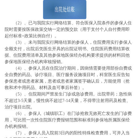
（2）、已与我院实行网络结算、符合医保入院条件的参保人住
院时需要按医保政策交纳一定的预交款（用于支付个人自付费用即
起付标准+政策比例自付）。
（3）、未与我院实行网络结算的参保人，住院费用实行参保人
全额支付，出院后凭医生开具的出院证明书、住院医药费用结算收
据、住院费用清单及其他参保地医保经办机构要求提供的材料回他
参保地医保经办机构审核报销。
（4）、参保人员在住院治疗期间，因病情需要使用部份自费或
全自费的药品、诊疗项目、医疗服务设施项目时，科室医生应告知
参保患者或患者家属，患者或患者家属签字确认后，方能使用（抢
救和术中用药品、材料及血可事后补签）。
（5）、住院期间严禁发生门诊或急诊费用。出院带药；急性病
不超过3-5天量，慢性病不超过7-14天量，不得带注射用药及检查、
治疗项目出院。
（6）、参保人（城镇职工）在门诊抢救无效死亡发生的门诊费
用，可比照一次性住院医疗费报销范围和标准到参保地所属医保经
办机构报销。
（7）、参保人员入院前3日内的阳性特殊检查费用，可并入当