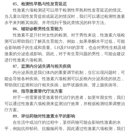
05、
检测性早熟与性发育延迟
性激素六项检测还可以用于检测性早熟和性发育延迟的情况。
当儿童出现性发育提前或延迟的情况时，我们可以通过检测性激素
水平来判断其病因。并寻找到干预此类情况的科学方法。
06、
辅助诊断男性生育能力
性激素不是只针对女性的检测。对于男性来说，性激素六项检
测可以帮助我们了解其生育能力。例如，如果睾酮水平过低，可能
会影响精子的生成和质量。LH及FSH的异常，也会对男性生精及雄
激素的分泌造成影响。因此，对于有生育问题的男性，可能会建议
进行性激素六项检测。
07、
监测内分泌失调与相关疾病
内分泌系统是我们体内的重要调节机制，当它出现问题时，可
能会导致各种疾病。性激素六项检测可以反映内分泌系统的状态，
帮助我们监测和治疗相关疾病，如甲状腺疾病、肾上腺疾病等。
08、
指导激素替代疗法方案
对于一些需要接受激素替代治疗的患者，如更年期女性，我们
可以通过性激素六项检测来监测治疗效果，并根据检测结果调整治
疗方案。
09、
评估药物对性激素水平的影响
在生活中或治疗的过程中，某些药物可能会影响性激素的水
平，例如抗抑郁药、抗癫痫药等。因此通过性激素六项检测，我们