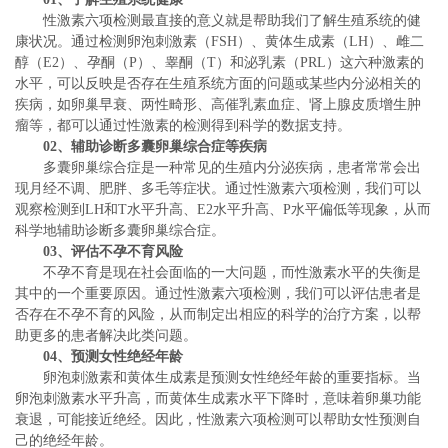
性激素六项检测最直接的意义就是帮助我们了解生殖系统的健
康状况。通过检测卵泡刺激素（FSH）、黄体生成素（LH）、雌二
醇（E2）、孕酮（P）、睾酮（T）和泌乳素（PRL）这六种激素的
水平，可以反映是否存在生殖系统方面的问题或某些内分泌相关的
疾病，如卵巢早衰、两性畸形、高催乳素血症、肾上腺皮质增生肿
瘤等，都可以通过性激素的检测得到科学的数据支持。
02、
辅助诊断多囊卵巢综合症等疾病
多囊卵巢综合症是一种常见的生殖内分泌疾病，患者常常会出
现月经不调、肥胖、多毛等症状。通过性激素六项检测，我们可以
观察检测到LH和T水平升高、E2水平升高、P水平偏低等现象，从而
科学地辅助诊断多囊卵巢综合症。
03、
评估不孕不育风险
不孕不育是现在社会面临的一大问题，而性激素水平的失衡是
其中的一个重要原因。通过性激素六项检测，我们可以评估患者是
否存在不孕不育的风险，从而制定出相应的科学的治疗方案，以帮
助更多的患者解决此类问题。
04、
预测女性绝经年龄
卵泡刺激素和黄体生成素是预测女性绝经年龄的重要指标。当
卵泡刺激素水平升高，而黄体生成素水平下降时，意味着卵巢功能
衰退，可能接近绝经。因此，性激素六项检测可以帮助女性预测自
己的绝经年龄。