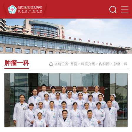
肿瘤一科
当前位置:
首页
>
科室介绍
>
内科部
>
肿瘤一科