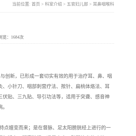
当前位置:
首页
>
科室介绍
>
五官妇儿部
>
耳鼻咽喉科
 浏览：
1684
次
践与创新，已形成一套切实有效的用于治疗耳、鼻、咽
灸、小针刀、咽部刺营疗法、揿针、扁桃体烙法、耳
三伏贴、三九贴、导引功法
等，适用于突聋、感音神
病。
法特点嬗变而来；是在督脉、足太阳膀胱经上进行的一