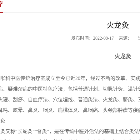
疗
火龙灸
发布时间：2022-08-17 来源：
火龙灸
喉科中医传统治疗室成立至今已近20年，经过不断的改革、实
病、疑难杂病的中医特色疗法，包括普通针刺、切脉针灸、温针
火罐、刮痧、自血疗法、穴位埋线、普通灸法、火龙灸、脐灸、
耳鸣、眩晕、鼻炎、咽炎、扁桃体炎、鼻咽癌、头颈部肿瘤等疾
灸
灸又称“长蛇灸”“督灸”，是在传统中医外治法的基础上结合灸