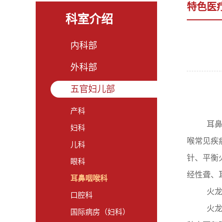
特色医
科室介绍
内科部
外科部
五官妇儿部
产科
耳鼻
妇科
喉常见疾
儿科
针、平衡
眼科
经性聋、
耳鼻咽喉科
火龙
口腔科
火龙
国际病房（妇科）