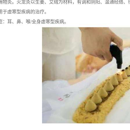
隔物灸。火龙灸以生姜、艾绒为材料，有调和阴阳、温通经络、
用于虚寒型疾病的治疗。
症：耳、鼻、喉/全身虚寒型疾病。