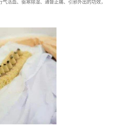
行气活血、驱寒除湿、通督止痛、引邪外出的功效，