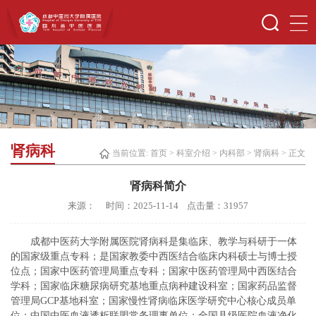
肾病科
当前位置:
首页
>
科室介绍
>
内科部
>
肾病科
> 正文
肾病科简介
来源： 时间：2025-11-14 点击量：
31957
成都中医药大学附属医院肾病科是集临床、教学与科研于一体
的国家级重点专科；是国家教委中西医结合临床内科硕士与博士授
位点；国家中医药管理局重点专科；国家中医药管理局中西医结合
学科；国家临床糖尿病研究基地重点病种建设科室；国家药品监督
管理局GCP基地科室；国家慢性肾病临床医学研究中心核心成员单
位；中国中医血液透析联盟常务理事单位；全国县级医院血液净化