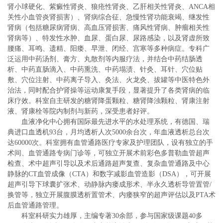
肾小球硬化、紫癜性肾炎、狼疮性肾炎、乙肝相关性肾炎、ANCA相
关性小血管炎肾损害）、肾病综合征、急慢性肾功能衰竭、继发性
肾病（包括糖尿病肾病、高血压肾损害、痛风性肾病、肿瘤相关性
肾病等）、特发性水肿、血尿、蛋白尿、尿路感染，以及肾虚所致
腰痛、耳鸣、遗精、阳痿、早泄、闭经、宫寒等多种病症。专科广
泛运用中药汤剂、膏方、丸散剂等内服疗法，并结合中药结肠透
析、中药直肠滴入、中药熏洗、中药塌渍、针灸、耳针、穴位贴
敷、穴位注射、中药离子导入、灸法、火龙灸、拔罐等中医特色外
治法，同时配合护肾操等运动康复手段，显著提升了各类肾病的临
床疗效。科室自主研发的糖肾降蛋颗粒、糖肾降浊颗粒、肾康注射
液、肾康栓等院内制剂与新药，深受患者好评。
血液净化中心拥有国际最先进水平的水处理系统，有德国、瑞
典进口血透机93台，月均透析人次5000余台次，年血液透析总台次
达60000次。科室拥有血管通路医疗专家及护理团队，设有独立的手
术间、血管通路专病门诊等，可独立开展术前彩色多普勒血管超声
检查、术中超声引导以及术后通路超声复查、复杂血管通路及中心
静脉的CT血管成像（CTA）和数字减影血管造影（DSA），可开展
超声引导下球囊扩张术、动静脉内瘘成形术、半永久透析导管置管/
换管等，独立开展腹膜透析置管术、内瘘狭窄的超声评估以及PTA术
后血管通路管理。
科室科研实力雄厚，主编专著30余部，参与国家级课题40多