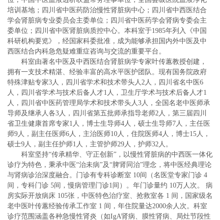
培训基地；四川省中医药防治慢性肾脏病中心；四川省中西医结合
学会肾脏病专业委员会主委单位；四川省中医药学会肾病专委会主
委单位；四川省中医肾脏病质控中心。本科室于1985年列入《中国
科研机构要览》，经国家科委批准，成为能够承担国内外中医及中
西医结合内科急危疑难重症咨询与交流的重要平台。
科室由著名中医及中西医结合肾脏病学专家叶传蕙教授创建，
拥有一支技术精湛、经验丰富的高水平医护团队。现有国务院政府
特殊津贴专家3人，四川省学术和技术带头人2人，四川省名中医6
人，四川省学术与技术后备人才1人，卫生厅学术与技术后备人才1
人，四川省中医药管理局学术和技术带头人3人，全国名老中医师承
导师及继承人各3人，四川省第五批师承指导老师2人，第三届四川
省卫生健康首席专家1人，博士生导师4人，硕士生导师7人，主任医
师9人，副主任医师6人，主治医师10人，住院医师4人，博士15人，
硕士9人，副主任护师1人，主管护师29人，护师32人。
科室坚持“传承精华、守正创新”，以慢性肾脏病的中西医一体化
诊疗为特色，秉承中医“治未病”及“脾肾同治”理念，将中医经典理论
与肾病诊治深度融合。门诊有专科诊断室 10间（名医堂专家门诊 4
间，专科门诊 5间，慢病管理门诊1间）。年门诊量约 10万人次。 病
房实际开放病床 105张，中医特色治疗室、抢救室各 1 间，国家级名
老中医叶传蕙经验传承工作室 1 间，年住院量达2000余人次。科室
诊疗范围涵盖各种急慢性肾炎（如IgA肾病、膜性肾病、局灶节段性