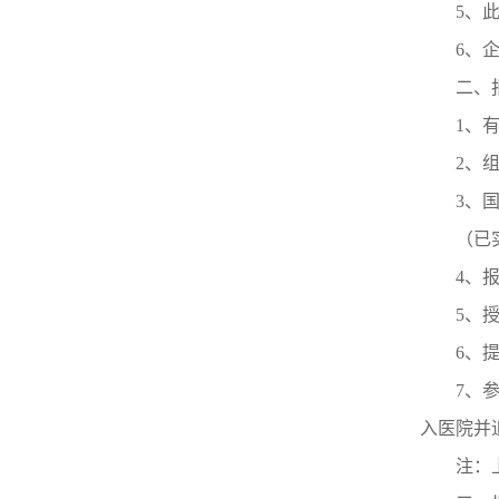
5、
6、
二、
1、
2、
3、
（已
4、
5、
6、
7、
入医院并
注：