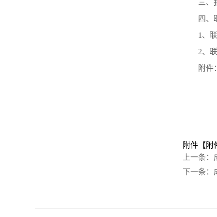
三、报
四、
1、联
2、
附件
附件【
附
上一条：
下一条：