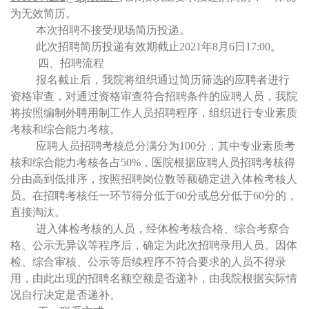
为无效简历。
本次招聘不接受现场简历投递。
此次招聘简历投递有效期截止
2021
年
8
月
6
日
17:00
。
四、招聘流程
报名截止后，我院将组织通过简历筛选的应聘者进行
资格审查，对通过资格审查符合招聘条件的应聘人员，我院
将按照编制外聘用制工作人员招聘程序，组织进行专业素质
考核和综合能力考核。
应聘人员招聘考核总分满分为
100
分，其中专业素质考
核和综合能力考核各占
50%
，医院根据应聘人员招聘考核得
分由高到低排序，按照招聘岗位数等额确定进入体检考核人
员。在招聘考核任一环节得分低于
60
分或总分低于
60
分的，
直接淘汰。
进入体检考核的人员，经体检考核合格、综合考察合
格、公示无异议等程序后，确定为此次招聘录用人员。因体
检、综合审核、公示等后续程序不符合要求的人员不得录
用，由此出现的招聘名额空额是否递补，由我院根据实际情
况自行决定是否递补。