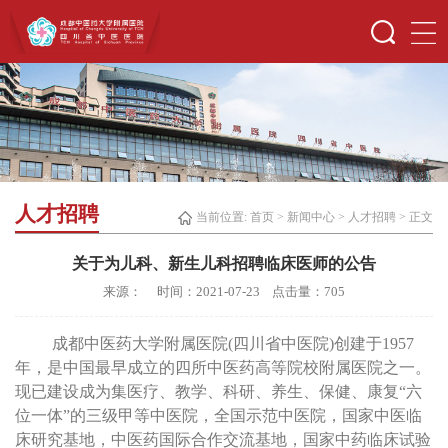
人才招聘
当前位置:
首页
>
新闻中心
>
人才招聘
> 正文
关于为儿科、新生儿科招聘临床医师的公告
来源： 时间：2021-07-23 点击量：
705
成都中医药大学附属医院
(
四川省中医院
)
创建于
1957
年，是中国最早成立的四所中医药高等院校附属医院之一。
现已建设成为集医疗、教学、科研、养生、保健、康复“六
位一体”的三级甲等中医院，全国示范中医院，国家中医临
床研究基地，中医药国际合作交流基地，国家中药临床试验