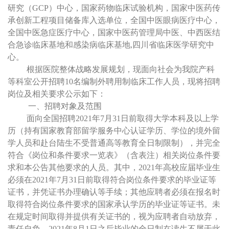
研究（
GCP
）中心，国家药物临床试验机构，国家中医药传
承创新工程项目储备库入选单位，全国中医眼病医疗中心，
全国中医急症医疗中心，国家中医药管理局中医、中西医结
合急诊临床基地和感染病临床基地
,
四川省临床医学研究中
心。
根据医院整体战略发展规划，现面向社会为我院产科
等科室公开招聘
10
名编制外聘用制临床工作人员，现将招聘
岗位及相关要求公示如下：
一、招聘对象及范围
面向全国招聘
2021
年
7
月
31
日前取得大学本科及以上学
历（持有国家教育部留学服务中心认证学历、学位的境外留
学人员和赴台陆生不受普通高等教育全日制限制），并完全
符合《岗位和条件要求一览表》（含表注）相关岗位条件要
求和本公告其他要求的人员。其中，
2021
年高校应届毕业生
必须在
2021
年
7
月
31
日前取得符合岗位条件要求的毕业证等
证书，并凭证书办理确认等手续；其他应聘者必须在报名时
取得符合岗位条件要求的国家承认学历的毕业证等证书。未
在规定时间取得并提供有关证书的，视为应聘者自动放弃，
责任自负。
2021
年
8
月
1
日之后毕业的全日制在读生不属于此