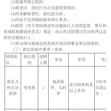
(2)曾被开除公职的；
(3)有违法、违纪行为正在接受审查的；
(4)尚未解除党纪、政纪处分的；
(5)尚处于试用期的新录用公务员；
(6)按照《关于加快推进失信被执行人信用监督、警示和
惩戒机制建设的意见》规定，由人民法院通过司法程序认定
的失信被执行人；
(7)有法律法规规定的其他不得应聘事业单位情形的。
（三）岗位和条件要求一览表
招聘岗
岗位类
招聘
专业
学历
年龄
位
别
人数
新生儿
临床医
1981
年
1
全日制本科及
科主治
专技类
2
学、儿科
日及以
以上学历
医师
学
生；