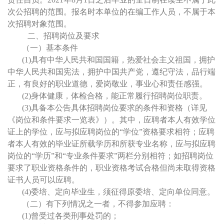
次公招聘的范围。报名时本单位的在编工作人员，不属于本
次招聘对象范围。
二、招聘岗位及要求
（一）基本条件
(1)具有中华人民共和国国籍，热爱社会主义祖国，拥护
中华人民共和国宪法，拥护中国共产党，遵纪守法，品行端
正，有良好的职业道德，爱岗敬业，事业心和责任感强。
(2)身体健康，体检合格，能正常履行招聘岗位职责。
(3)具备本公告具体招聘岗位要求的条件和资格（详见
《岗位和条件要求一览表》）。其中，应聘者本人有效学位
证上的学位，应与拟应聘岗位的
“
学位
”
资格要求相符；应聘
者本人有效的毕业证所载学历和所获专业名称，应与拟应聘
岗位的
“
学历
”
和
“
专业条件要求
”
两栏分别相符；如招聘岗位
要求了职业资格条件的，职业资格考试合格但尚未取得资格
证书人员可以应聘。
(4)委培、定向毕业生，须征得原委培、定向单位同意。
（二）有下列情况之一者，不得参加应聘：
(1)曾受过各类刑事处罚的；