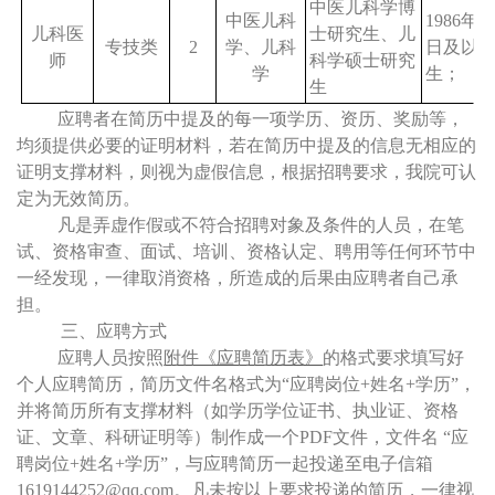
中医儿科学博
中医儿科
1986
年
1
儿科医
士研究生、儿
专技类
2
学、儿科
日及以
师
科学硕士研究
学
生；
生
应聘者在简历中提及的每一项学历、资历、奖励等，
均须提供必要的证明材料，若在简历中提及的信息无相应的
证明支撑材料，则视为虚假信息，根据招聘要求，我院可认
定为无效简历。
凡是弄虚作假或不符合招聘对象及条件的人员，在笔
试、资格审查、面试、培训、资格认定、聘用等任何环节中
一经发现，一律取消资格，所造成的后果由应聘者自己承
担。
三、应聘方式
应聘人员按照
附件《应聘简历表》
的格式要求填写好
个人应聘简历，简历文件名格式为“应聘岗位
+
姓名
+
学历”，
并将简历所有支撑材料（如学历学位证书、执业证、资格
证、文章、科研证明等）制作成一个
PDF
文件，文件名 “应
聘岗位
+
姓名
+
学历”，与应聘简历一起投递至电子信箱
1619144252@qq.com
。
凡未按以上要求投递的简历，一律视