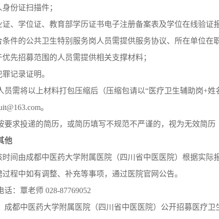
本人身份证扫描件；
毕业证、学位证、教育部学历证书电子注册备案表及学位在线验证报
符合条件的公共卫生特别服务岗人员需提供服务协议、所在单位在职
属于优先招募范围的人员需提供相关支撑材料；
无犯罪记录证明。
人员需将以上材料打包压缩后（压缩包请以“医疗卫生辅助岗+姓
ruit@163.com。
按要求投递的简历，或简历填写不规范不严谨的，视为无效简历
其他
考核时间由成都中医药大学附属医院（四川省中医医院）根据实际
招聘过程中如有调整、补充等事项，通过医院官网公告。
话：覃老师 028-87769052
：成都中医药大学附属医院（四川省中医医院）公开招募医疗卫