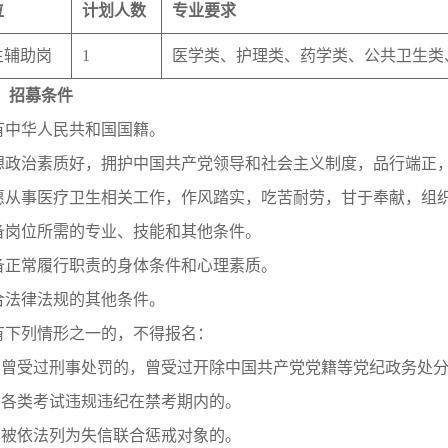
位
计划人数
专业要求
生辅助岗
1
医学类、护理类、药学类、公共卫生类
）招募条件
具有中华人民共和国国籍。
思想政治素质好，拥护中国共产党领导和社会主义制度，品行端正
自愿从事医疗卫生相关工作，作风踏实，吃苦耐劳，甘于奉献，组
具备岗位所需的专业、技能和其他条件。
具备正常履行职责的身体条件和心理素质。
符合法律法规的其他条件。
凡有下列情形之一的，不得报名：
）曾受过刑事处罚的，曾受过开除中国共产党党籍等党纪政务处
）各类考试违规违纪在禁考期内的。
）被依法列为失信联合惩戒对象的。