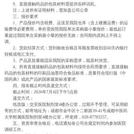
9、直接接触药品的包装材料需提供实样试机。
注：上述所有证明材料，需加盖公司公章
三、报价要求
1、产品报价均含税费、运送至我院仓库（含上楼搬运费）的运
输费等必要费用，单价需按照我院单次采购最小量报价；最低起订
量超过我院单次采购最小量的报价无效；合同期内原则上不得上
调。
2、货款结算方式：货到验收合格且等额发票收到后60天内银行
转账或电汇支付。
3、产品及批量能适应我院的采购需求，能及时供货。
4、所有直接接触药品的包装材料均须符合药用要求，直接接触
药品的包装材料的印刷品油墨符合食品标准，质量符合现行版《中
国药典》或此产品的国家最新标准要求。
四、报名截止时间及递交方式：
截止时间：2026年7月4日下午5点前
递交方式：
纸质版：交至医院制剂室4楼办公室，过期不予受理。可采用邮
寄的方式，邮寄地址为：成都市金牛区十二桥路39-41号成都中医药
大学附属医院制剂室4楼办公室，呼老师，028-87783257。
五、资质审查合格后，电话通知各公司在规定时间内参加医院
调研工作。