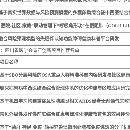
基于真实世界数据与风险预测模型的多囊卵巢综合征中西医结合
“医院-社区-家庭”联动管理下“呼吸龟形功”在慢阻肺（GOLD I
融合风险预测模型的失眠伴认知功能障碍健康科普平台研发
2：四川省医学会青年创新项目推荐名单
项目名称
基于SBQ分层风险的OSA重点人群精准科普内容研发与社区健
糖尿病肾病中西医结合综合管理体系的优化构建与区域应用研究
基于机器学习构建重症急性胰腺炎相关ARDS患者无创通气失
常见外周性发作性前庭综合征患者标准化健康教育包的效果评价
基于“菌群-神经-免疫”轴探究逍遥散阻延肺瘟免疫逃逸的分子机