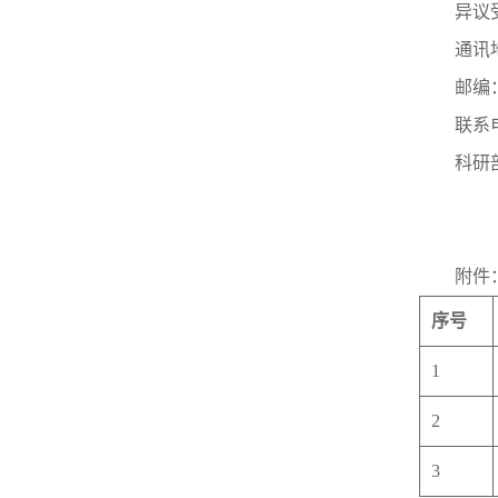
异议
通讯
邮编：
联系电
科研部0
附件
序号
1
2
3