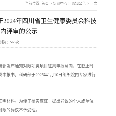
当前位置:
首页
>
新闻中心
>
通知公告
> 正文
2024年四川省卫生健康委员会科技
院内评审的公示
 浏览：
563
次
科研部发布通知对限项类项目征集申报意向，在截止时
报书。科研部于2025年1月10日组织院内专家进行
证明材料。为便于核实查证，提出异议的个人或单位
时限的异议不予受理。