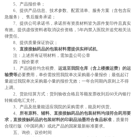
5、产品报价单；
6、提供产品信息、技术参数、配置清单、服务方案（含包含应
急服务）、售后服务承诺；
7、提供公司承诺书，承诺所有资质材料皆为原件复印件且真实
有效。提供虚假资料者取消议价资格，5年内禁入医院并追究相关法
律责任。
8、提供质量保证协议；
9、
直接接触药品的包装材料需提供实样试机
。
注：上述所有证明材料，需加盖公司公章
四：报价要求
1、产品报价均含税费、
运送至我院仓库（含上楼搬运费）的运
输费等
必要费用，单价需按照我院单次采购最小量报价；最低起订
量超过我院单次采购最小量的报价无效；一年合同期内原则上不得
上调。
2、货款结算方式：货到验收合格且等额发票收到后60天内银行
转账或电汇支付。
3、产品及批量能适应我院的采购需求，能及时供货。
4、
所有原
料
、辅料
、直接接触药品的包装材料
均须符合药用要
求，
直接接触药品的包装材料的印刷品油墨符合食品标准
，质量符
合现行版《中国药典》或此产品的国家最新标准要求。
五、询价、议价时间