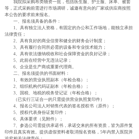
我院拟采购布类物资一批，包括医生服、护士服、床单、被套
等，正式采购前需进行市场调研，诚邀有意向的厂家或供应商按照
本公告的要求前来报名。
一、报名须具备的条件：
1、具有独立法人资格，有固定的办公和工作场地，能独立承担
法律责任；
2、具有良好的商业信誉和健全的财务会计制度；
3、具有履行合同所必需的设备和专业技术能力；
4、具有依法缴纳税收和社会保障资金的良好记录；
5、此前在经营中无违法记录；
6、企业是生产商或重要代理商。
二、报名须提供的书面材料：
1、有效的营业执照副本（年检合格）；
2、组织机构代码证副本（年检合格）；
3、国税、地税的税务登记证（年检合格）；
（已实行三证合一的只需提供营业执照复印件）
4、报名公司法人对销售代表的签名授权书（原件）；
5、授权代表身份证复印件；
6、具体要求（见附件）；
7、参选公司需提供承诺书，承诺交来的所有资质，皆为原件复
印件且真实有效。提供虚假资料者取消报名资格，5年内禁入医院并
追究相关法律责任；