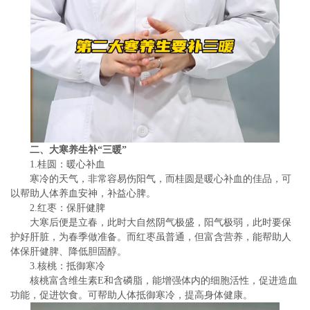
二、大寒养生补“三暖”
1.桂圆：暖心补血
寒冷的天气，非常容易伤阳气，而桂圆是暖心补血的佳品，可
以帮助人体养血安神，补益心脾。
2.红枣：保肝健脾
大寒后便是立春，此时大自然阴气极盛，阳气极弱，此时要保
护好肝脏，为春季做准备。而红枣虽普通，但富含营养，能帮助人
体保肝健脾、降低胆固醇。
3.核桃：抵御寒冷
核桃富含维生素E和含磷脂，能增强体内的细胞活性，促进造血
功能，促进饮食。可帮助人体抵御寒冷，提高身体健康。