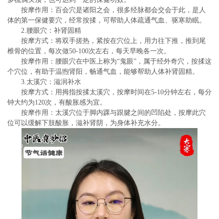
按摩作用：百会穴是诸阳之会，很多经脉都会交会于此，是人
体的第一保健要穴，经常按揉，可帮助人体疏通气血、驱寒助眠。
2.腰眼穴：补肾固精
按摩方式：将双手搓热，紧按在穴位上，用力往下推，推到尾
椎骨的位置，每次做50-100次左右，每天早晚各一次。
按摩作用：腰眼穴在中医上称为“鬼眼”，属于经外奇穴，按揉这
个穴位，有助于温煦肾阳，畅通气血，能够帮助人体补肾固精。
3.太溪穴：滋润补水
按摩方式：用拇指按揉太溪穴，按摩时间在5-10分钟左右，每分
钟大约为120次，有酸胀感为宜。
按摩作用：太溪穴位于脚内踝与跟腱之间的凹陷处，按摩此穴
位可以缓解下肢酸胀，滋补肾阴，为身体补充水分。