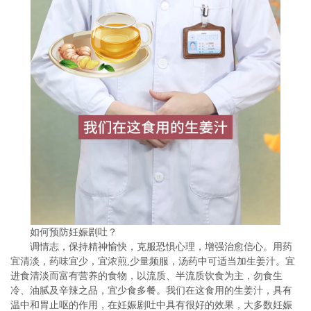
如何预防妊娠剧吐？
调情志，保持精神愉快，克服恐惧心理，增强治愈信心。用药
宜清淡，药味宜少，宜浓煎,少量频服，汤药中可适当加生姜汁。宜
进食清淡而富有营养的食物，以流质、半流质饮食为主，勿食生
冷、油腻及辛辣之品，宜少食多餐。我们在这食用的生姜汁，具有
温中和胃止呕的作用，在妊娠剧吐中具有很好的效果，大多数妊娠