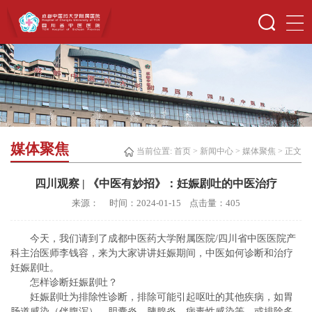
媒体聚焦
当前位置:
首页
>
新闻中心
>
媒体聚焦
> 正文
四川观察 | 《中医有妙招》：妊娠剧吐的中医治疗
来源： 时间：2024-01-15 点击量：
405
今天，我们请到了成都中医药大学附属医院/四川省中医医院产
科主治医师李钱容，来为大家讲讲妊娠期间，中医如何诊断和治疗
妊娠剧吐。
怎样诊断妊娠剧吐？
妊娠剧吐为排除性诊断，排除可能引起呕吐的其他疾病，如胃
肠道感染（伴腹泻）、胆囊炎、胰腺炎、病毒性感染等，或排除多