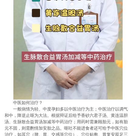
中医如何治疗？
一般病情为轻、中度孕妇多以中医治疗为主；中医治疗以调气
和中，降逆止呕为大法。根据辩证后给予香砂六君子汤、黄连温胆
汤、生脉散合益胃汤加减等中药治疗；用药时需兼顾胎元，如有胎
元不固，则需酌情加安胎之品。呕吐不能进食者还可给予中医穴位
治疗，如耳穴（脾、胃、交感等穴位）、穴位贴敷、胃复安双足三