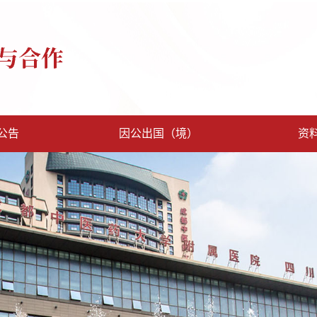
公告
因公出国（境）
资