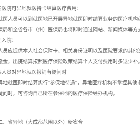
哪些医院可异地就医持卡结算医疗费用：
就医人员可以到就医地已开展异地就医即时结算业务的医疗机构
保局和全省各市（州）医保局也将即时通过网站、新闻媒体等方
办理入院：
人员应提供本人社会保障卡、相关身份证明以及医院要求的其他
缴金，出院结算按照医疗保险政策结算个人支付费用时多退少补
参保人员对异地就医报销有疑问时
异地就医即时结算实行“参保地待遇”，异地医疗机构不掌握其他
疑问时，可咨询自己所在参保地的医疗保险经办机构。
二、省异地（大成都范围以外）新农合