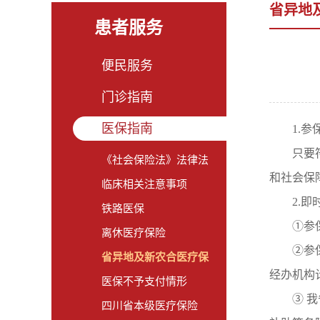
省异地
患者服务
便民服务
门诊指南
医保指南
1.参
只要
《社会保险法》法律法
和社会保
临床相关注意事项
2.
铁路医保
①参
离休医疗保险
②参
省异地及新农合医疗保
经办机构
医保不予支付情形
③ 
四川省本级医疗保险