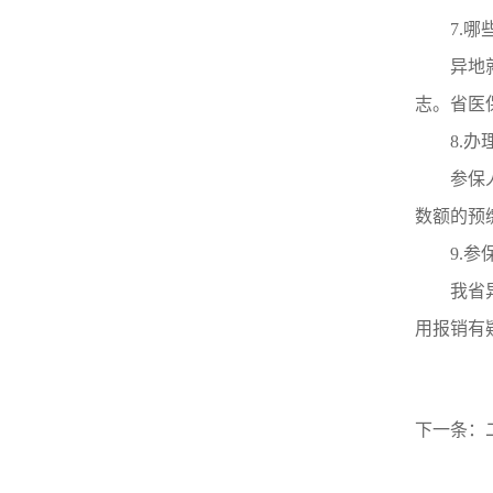
7.
异地
志。省医
8.
参保
数额的预
9.
我省
用报销有
下一条：