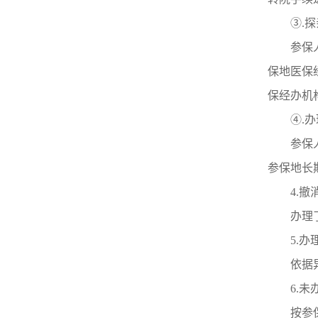
③.
参保
保地医保
保经办机
④.
参保
参保地长
4.
办理
5.
依据
6.
按参