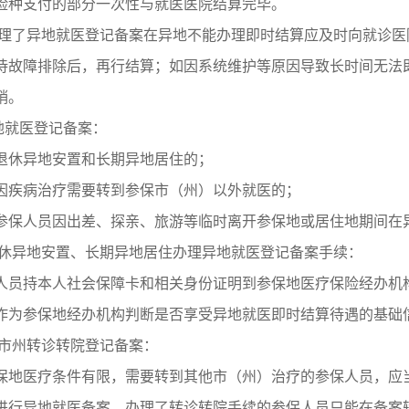
险种支付的部分一次性与就医医院结算完毕。
办理了异地就医登记备案在异地不能办理即时结算应及时向就诊
待故障排除后，再行结算；如因系统维护等原因导致长时间无法
销。
异地就医登记备案：
退休异地安置和长期异地居住的；
因疾病治疗需要转到参保市（州）以外就医的；
参保人员因出差、探亲、旅游等临时离开参保地或居住地期间在
退休异地安置、长期异地居住办理异地就医登记备案手续：
人员持本人社会保障卡和相关身份证明到参保地医疗保险经办机
作为参保地经办机构判断是否享受异地就医即时结算待遇的基础
跨市州转诊转院登记备案：
保地医疗条件有限，需要转到其他市（州）治疗的参保人员，应
进行异地就医备案。办理了转诊转院手续的参保人员只能在备案