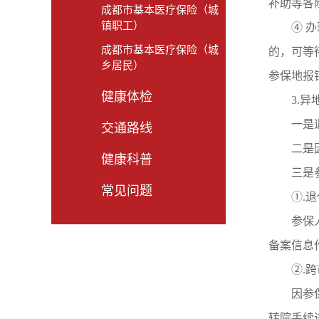
补助等各
成都市基本医疗保险（城
镇职工）
④ 
成都市基本医疗保险（城
的，可等
乡居民）
参保地报
健康体检
3.
一是
交通路线
二是
健康科普
三是
常见问题
①.
参保
备案信息
②.
因参
转院手续