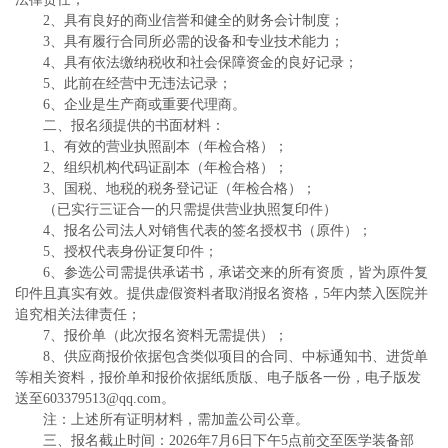
2、具有良好的商业信誉和健全的财务会计制度；
3、具有履行合同所必需的设备和专业技术能力；
4、具有依法缴纳税收和社会保障资金的良好记录；
5、此前在经营中无违法记录；
6、企业是生产商或重要代理商。
二、报名须提供的书面材料：
1、有效的营业执照副本（年检合格）；
2、组织机构代码证副本（年检合格）；
3、国税、地税的税务登记证（年检合格）；
（已实行三证合一的只需提供营业执照复印件）
4、报名公司法人对销售代表的签名授权书（原件）；
5、授权代表身份证复印件；
6、参选公司需提供承诺书，承诺交来的所有资质，皆为原件复
印件且真实有效。提供虚假资料者取消报名资格，5年内禁入医院并
追究相关法律责任；
7、报价单（此次报名资料无需提供）；
8、供应商报价依据包含类似项目的合同、中标通知书、进货单
等相关资料，报价单和报价依据纸质版、电子版各一份，电子版发
送至603379513@qq.com。
注：上述所有证明材料，需加盖公司公章。
三、报名截止时间：2026年7月6日下午5点前交至医学装备部